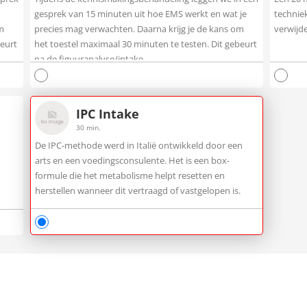
gesprek van 15 minuten uit hoe EMS werkt en wat je
techniek
m
precies mag verwachten. Daarna krijg je de kans om
verwijde
beurt
het toestel maximaal 30 minuten te testen. Dit gebeurt
na de figuuranalyse/intake.
IPC Intake
30 min.
De IPC-methode werd in Italië ontwikkeld door een
arts en een voedingsconsulente. Het is een box-
formule die het metabolisme helpt resetten en
herstellen wanneer dit vertraagd of vastgelopen is.