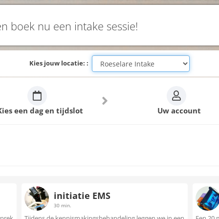
en boek nu een intake sessie!
Kies jouw locatie: :
Kies een dag en tijdslot
Uw account
initiatie EMS
30 min.
sprek
Tijdens de kennismakingsbehandeling leggen we in een
Een 20 