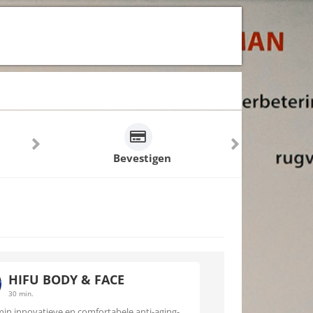
Bevestigen
HIFU BODY & FACE
30 min.
min innovatieve en comfortabele anti-aging-