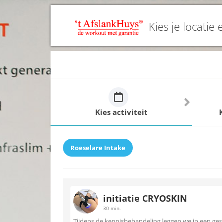
Kies je locatie 
Kies activiteit
Roeselare Intake
initiatie CRYOSKIN
30 min.
Tijdens de kennisbehandeling leggen we in een ge