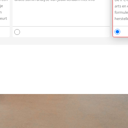
je
arts en
m
formule
beurt
herstel