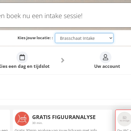
en boek nu een intake sessie!
Kies jouw locatie: :
Kies een dag en tijdslot
Uw account
GRATIS FIGUURANALYSE
30 min.
n een
Gratis 30min analyse van jouw lichaam met info
De IPC-