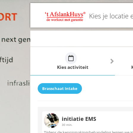
Kies je locatie 
Kies activiteit
Brasschaat Intake
initiatie EMS
30 min.
Tijdens de kennismakingsbehandeling leggen we i